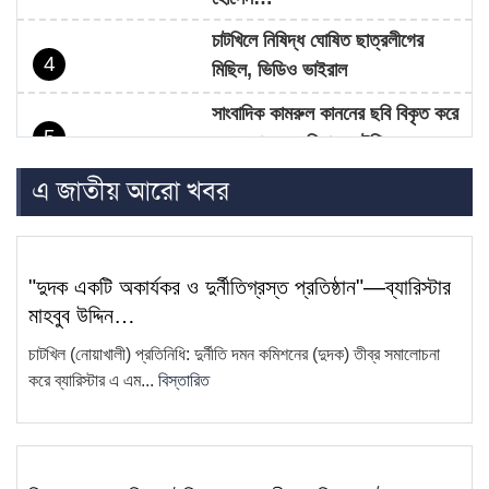
চাটখিলে নিষিদ্ধ ঘোষিত ছাত্রলীগের
4
মিছিল, ভিডিও ভাইরাল
সাংবাদিক কামরুল কাননের ছবি বিকৃত করে
5
অপপ্রচারের প্রতিবাদে চাটখিলে
মানববন্ধন
এ জাতীয় আরো খবর
ফেসবুকে ফেইক আইডি দিয়ে আনিছ
6
আহম্মদ হানিফের নামে অপপ্রচার
"দুদক একটি অকার্যকর ও দুর্নীতিগ্রস্ত প্রতিষ্ঠান"—ব্যারিস্টার
চাটখিলে সড়কের জায়গায় নতুন করে অবৈধ
7
মাহবুব উদ্দিন…
স্থাপনা নির্মাণ
চাটখিল (নোয়াখালী) প্রতিনিধি: দুর্নীতি দমন কমিশনের (দুদক) তীব্র সমালোচনা
সাংবাদিক কামরুল কাননের বিরুদ্ধে
করে ব্যারিস্টার এ এম...
বিস্তারিত
8
ফেসবুকে অপপ্রচার, থানায় অভিযোগ
ধান বিক্রি করতে না পেরে কৃষকের
9
প্রতিবাদ—ধান পুড়িয়ে দেওয়ার কর্মসূচি