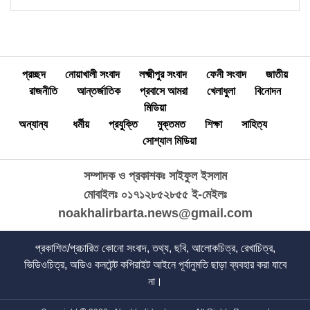
প্রচ্ছদ
নোয়াখালী সংবাদ
লক্ষ্মীপুর সংবাদ
ফেনী সংবাদ
জাতীয়
রাজনীতি
আন্তর্জাতিক
প্রবাসে আমরা
খেলাধুলা
বিনোদন
মিডিয়া
অন্যান্য
ধর্মীয়
প্রযুক্তি
মুক্তমত
শিক্ষা
সাহিত্য
সোশ্যাল মিডিয়া
সম্পাদক ও প্রকাশকঃ সাইফুল ইসলাম
মোবাইলঃ ০১৭১২৮৫২৮৫৫
ই-মেইলঃ
noakhalirbarta.news@gmail.com
প্রকাশিত/প্রচারিত কোনো সংবাদ, তথ্য, ছবি, আলোকচিত্র, রেখাচিত্র,
ভিডিওচিত্র, অডিও কনটেন্ট কপিরাইট আইনে পূর্বানুমতি ছাড়া ব্যবহার করা যাবে
না।