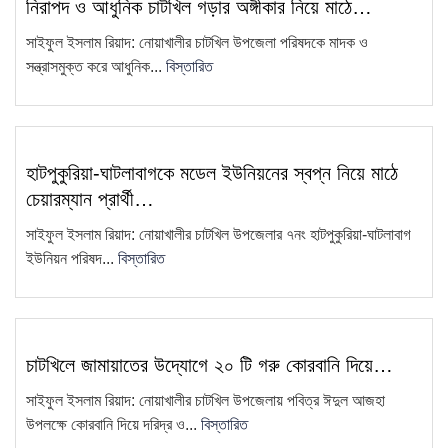
নিরাপদ ও আধুনিক চাটখিল গড়ার অঙ্গীকার নিয়ে মাঠে…
এয়ারপোর্ট থেকে সাজা প্রাপ্ত আসামিকে
10
সাইফুল ইসলাম রিয়াদ: নোয়াখালীর চাটখিল উপজেলা পরিষদকে মাদক ও
গ্রেফতার করেছে চাটখিলে থানা পুলিশ
সন্ত্রাসমুক্ত করে আধুনিক...
বিস্তারিত
চাটখিল উপজেলা সিসিএস-এর আহ্বায়ক
11
কমিটি গঠন
চাটখিলে মহিলা দলের মতবিনিময় সভা
হাটপুকুরিয়া-ঘাটলাবাগকে মডেল ইউনিয়নের স্বপ্ন নিয়ে মাঠে
12
অনুষ্ঠিত: ২ মাসের মধ্যে তৃণমূল…
চেয়ারম্যান প্রার্থী…
"দুদক একটি অকার্যকর ও দুর্নীতিগ্রস্ত
সাইফুল ইসলাম রিয়াদ: নোয়াখালীর চাটখিল উপজেলার ৭নং হাটপুকুরিয়া-ঘাটলাবাগ
13
প্রতিষ্ঠান"—ব্যারিস্টার মাহবুব উদ্দিন
ইউনিয়ন পরিষদ...
বিস্তারিত
খোকন
চাটখিল সরকারি কলেজে এইচএসসি
14
পরীক্ষার্থীদের ছাত্রদলের পক্ষ থেকে শিক্ষা
চাটখিলে জামায়াতের উদ্যোগে ২০ টি গরু কোরবানি দিয়ে…
উপকরণ…
সাইফুল ইসলাম রিয়াদ: নোয়াখালীর চাটখিল উপজেলায় পবিত্র ঈদুল আজহা
চাটখিল উপজেলা ছাত্রদলের সভাপতি
15
উপলক্ষে কোরবানি দিয়ে দরিদ্র ও...
বিস্তারিত
প্রার্থী অশ্রু বিন্দু পাটওয়ারী