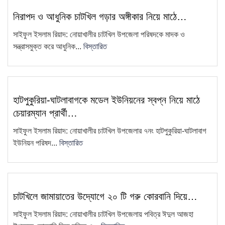
প্রতিবাদ—ধান পুড়িয়ে দেওয়ার কর্মসূচি
নিরাপদ ও আধুনিক চাটখিল গড়ার অঙ্গীকার নিয়ে মাঠে…
এয়ারপোর্ট থেকে সাজা প্রাপ্ত আসামিকে
10
সাইফুল ইসলাম রিয়াদ: নোয়াখালীর চাটখিল উপজেলা পরিষদকে মাদক ও
গ্রেফতার করেছে চাটখিলে থানা পুলিশ
সন্ত্রাসমুক্ত করে আধুনিক...
বিস্তারিত
চাটখিল উপজেলা সিসিএস-এর আহ্বায়ক
11
কমিটি গঠন
চাটখিলে মহিলা দলের মতবিনিময় সভা
হাটপুকুরিয়া-ঘাটলাবাগকে মডেল ইউনিয়নের স্বপ্ন নিয়ে মাঠে
12
অনুষ্ঠিত: ২ মাসের মধ্যে তৃণমূল…
চেয়ারম্যান প্রার্থী…
"দুদক একটি অকার্যকর ও দুর্নীতিগ্রস্ত
সাইফুল ইসলাম রিয়াদ: নোয়াখালীর চাটখিল উপজেলার ৭নং হাটপুকুরিয়া-ঘাটলাবাগ
13
প্রতিষ্ঠান"—ব্যারিস্টার মাহবুব উদ্দিন
ইউনিয়ন পরিষদ...
বিস্তারিত
খোকন
চাটখিল সরকারি কলেজে এইচএসসি
14
পরীক্ষার্থীদের ছাত্রদলের পক্ষ থেকে শিক্ষা
চাটখিলে জামায়াতের উদ্যোগে ২০ টি গরু কোরবানি দিয়ে…
উপকরণ…
সাইফুল ইসলাম রিয়াদ: নোয়াখালীর চাটখিল উপজেলায় পবিত্র ঈদুল আজহা
চাটখিল উপজেলা ছাত্রদলের সভাপতি