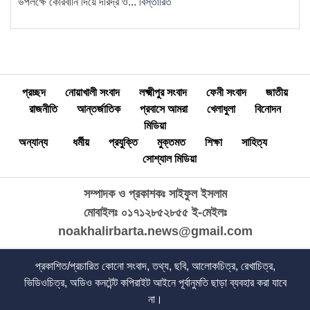
15
উপলক্ষে কোরবানি দিয়ে দরিদ্র ও...
বিস্তারিত
প্রার্থী অশ্রু বিন্দু পাটওয়ারী
প্রচ্ছদ
নোয়াখালী সংবাদ
লক্ষ্মীপুর সংবাদ
ফেনী সংবাদ
জাতীয়
রাজনীতি
আন্তর্জাতিক
প্রবাসে আমরা
খেলাধুলা
বিনোদন
মিডিয়া
অন্যান্য
ধর্মীয়
প্রযুক্তি
মুক্তমত
শিক্ষা
সাহিত্য
সোশ্যাল মিডিয়া
সম্পাদক ও প্রকাশকঃ সাইফুল ইসলাম
মোবাইলঃ ০১৭১২৮৫২৮৫৫
ই-মেইলঃ
noakhalirbarta.news@gmail.com
প্রকাশিত/প্রচারিত কোনো সংবাদ, তথ্য, ছবি, আলোকচিত্র, রেখাচিত্র,
ভিডিওচিত্র, অডিও কনটেন্ট কপিরাইট আইনে পূর্বানুমতি ছাড়া ব্যবহার করা যাবে
না।