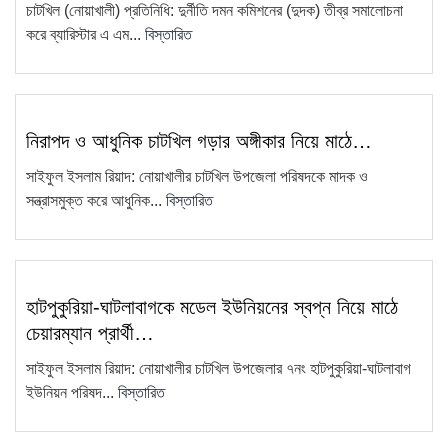
চাটখিল (নোয়াখালী) প্রতিনিধি: দুর্নীতি দমন কমিশনের (দুদক) তীব্র সমালোচনা
ফেসবুকে ফেইক আইডি দিয়ে আনিছ
করে ব্যারিস্টার এ এম...
বিস্তারিত
8
আহম্মদ হানিফের নামে অপপ্রচার
চাটখিলে সড়কের জায়গায় নতুন করে অবৈধ
9
স্থাপনা নির্মাণ
নিরাপদ ও আধুনিক চাটখিল গড়ার অঙ্গীকার নিয়ে মাঠে…
সাংবাদিক কামরুল কাননের বিরুদ্ধে
10
সাইফুল ইসলাম রিয়াদ: নোয়াখালীর চাটখিল উপজেলা পরিষদকে মাদক ও
ফেসবুকে অপপ্রচার, থানায় অভিযোগ
সন্ত্রাসমুক্ত করে আধুনিক...
বিস্তারিত
ধান বিক্রি করতে না পেরে কৃষকের
11
প্রতিবাদ—ধান পুড়িয়ে দেওয়ার কর্মসূচি
এয়ারপোর্ট থেকে সাজা প্রাপ্ত আসামিকে
হাটপুকুরিয়া-ঘাটলাবাগকে মডেল ইউনিয়নের স্বপ্ন নিয়ে মাঠে
12
গ্রেফতার করেছে চাটখিলে থানা পুলিশ
চেয়ারম্যান প্রার্থী…
চাটখিল উপজেলা সিসিএস-এর আহ্বায়ক
সাইফুল ইসলাম রিয়াদ: নোয়াখালীর চাটখিল উপজেলার ৭নং হাটপুকুরিয়া-ঘাটলাবাগ
13
কমিটি গঠন
ইউনিয়ন পরিষদ...
বিস্তারিত
চাটখিলে মহিলা দলের মতবিনিময় সভা
14
অনুষ্ঠিত: ২ মাসের মধ্যে তৃণমূল…