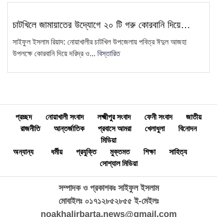
"দুদক একটি অকার্যকর ও দুর্নীতিগ্রস্ত
চাটখিলে জামায়াতের উদ্যোগে ২০ টি গরু কোরবানি দিয়ে…
15
প্রতিষ্ঠান"—ব্যারিস্টার মাহবুব উদ্দিন
সাইফুল ইসলাম রিয়াদ: নোয়াখালীর চাটখিল উপজেলায় পবিত্র ঈদুল আজহা
খোকন
উপলক্ষে কোরবানি দিয়ে দরিদ্র ও...
বিস্তারিত
প্রচ্ছদ
নোয়াখালী সংবাদ
লক্ষ্মীপুর সংবাদ
ফেনী সংবাদ
জাতীয়
রাজনীতি
আন্তর্জাতিক
প্রবাসে আমরা
খেলাধুলা
বিনোদন
মিডিয়া
অন্যান্য
ধর্মীয়
প্রযুক্তি
মুক্তমত
শিক্ষা
সাহিত্য
সোশ্যাল মিডিয়া
সম্পাদক ও প্রকাশকঃ সাইফুল ইসলাম
মোবাইলঃ ০১৭১২৮৫২৮৫৫
ই-মেইলঃ
noakhalirbarta.news@gmail.com