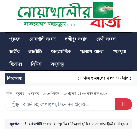
প্রচ্ছদ
নোয়াখালী সংবাদ
লক্ষ্মীপুর সংবাদ
ফেনী সংবাদ
জাতীয়
রাজনীতি
আন্তর্জাতিক
প্রবাসে আমরা
খেলাধুলা
বিনোদন
মিডিয়া
অন্যান্য
চাটখিলে ছাত্রদলের ফলদ ও ঔষধি চারা র
শিরোনাম:
আজ, শুক্রবার , ৭ আগস্ট, ২০২৬ খ্রিষ্টাব্দ , ২৩ শ্রাবণ, ১৪৩৩ বঙ্গাব্দ
রাত ৪:৩৮
মূলপাতা
/
নোয়াখালী সংবাদ
/
সুবর্ণচরে নিয়ন্ত্রণ হারিয়ে চা দোকানে ট্রাক্টর, নিহত ২