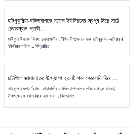
11
প্রতিবাদ—ধান পুড়িয়ে দেওয়ার কর্মসূচি
এয়ারপোর্ট থেকে সাজা প্রাপ্ত আসামিকে
হাটপুকুরিয়া-ঘাটলাবাগকে মডেল ইউনিয়নের স্বপ্ন নিয়ে মাঠে
12
গ্রেফতার করেছে চাটখিলে থানা পুলিশ
চেয়ারম্যান প্রার্থী…
চাটখিল উপজেলা সিসিএস-এর আহ্বায়ক
সাইফুল ইসলাম রিয়াদ: নোয়াখালীর চাটখিল উপজেলার ৭নং হাটপুকুরিয়া-ঘাটলাবাগ
13
কমিটি গঠন
ইউনিয়ন পরিষদ...
বিস্তারিত
চাটখিলে মহিলা দলের মতবিনিময় সভা
14
অনুষ্ঠিত: ২ মাসের মধ্যে তৃণমূল…
"দুদক একটি অকার্যকর ও দুর্নীতিগ্রস্ত
চাটখিলে জামায়াতের উদ্যোগে ২০ টি গরু কোরবানি দিয়ে…
15
প্রতিষ্ঠান"—ব্যারিস্টার মাহবুব উদ্দিন
সাইফুল ইসলাম রিয়াদ: নোয়াখালীর চাটখিল উপজেলায় পবিত্র ঈদুল আজহা
খোকন
উপলক্ষে কোরবানি দিয়ে দরিদ্র ও...
বিস্তারিত