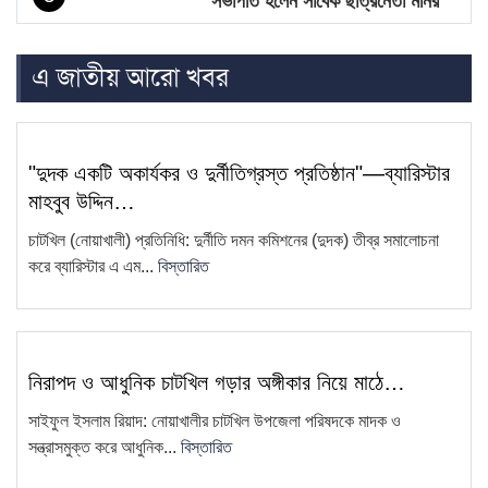
সভাপতি হলেন সাবেক ছাত্রনেতা মনির
হোসেন…
এ জাতীয় আরো খবর
চাটখিলে নিষিদ্ধ ঘোষিত ছাত্রলীগের
6
মিছিল, ভিডিও ভাইরাল
সাংবাদিক কামরুল কাননের ছবি বিকৃত করে
7
"দুদক একটি অকার্যকর ও দুর্নীতিগ্রস্ত প্রতিষ্ঠান"—ব্যারিস্টার
অপপ্রচারের প্রতিবাদে চাটখিলে
মাহবুব উদ্দিন…
মানববন্ধন
চাটখিল (নোয়াখালী) প্রতিনিধি: দুর্নীতি দমন কমিশনের (দুদক) তীব্র সমালোচনা
ফেসবুকে ফেইক আইডি দিয়ে আনিছ
করে ব্যারিস্টার এ এম...
বিস্তারিত
8
আহম্মদ হানিফের নামে অপপ্রচার
চাটখিলে সড়কের জায়গায় নতুন করে অবৈধ
9
স্থাপনা নির্মাণ
নিরাপদ ও আধুনিক চাটখিল গড়ার অঙ্গীকার নিয়ে মাঠে…
সাংবাদিক কামরুল কাননের বিরুদ্ধে
10
সাইফুল ইসলাম রিয়াদ: নোয়াখালীর চাটখিল উপজেলা পরিষদকে মাদক ও
ফেসবুকে অপপ্রচার, থানায় অভিযোগ
সন্ত্রাসমুক্ত করে আধুনিক...
বিস্তারিত
ধান বিক্রি করতে না পেরে কৃষকের