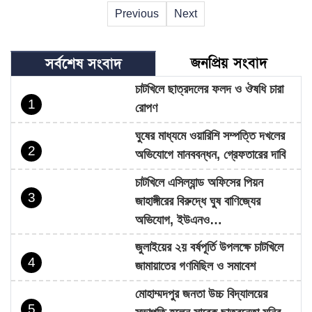
Previous
Next
জনপ্রিয় সংবাদ
সর্বশেষ সংবাদ
চাটখিলে ছাত্রদলের ফলদ ও ঔষধি চারা
1
রোপণ
ঘুষের মাধ্যমে ওয়ারিশি সম্পত্তি দখলের
2
অভিযোগে মানববন্ধন, গ্রেফতারের দাবি
চাটখিলে এসিল্যান্ড অফিসের পিয়ন
3
জাহাঙ্গীরের বিরুদ্ধে ঘুষ বাণিজ্যের
অভিযোগ, ইউএনও…
জুলাইয়ের ২য় বর্ষপূর্তি উপলক্ষে চাটখিলে
4
জামায়াতের গণমিছিল ও সমাবেশ
মোহাম্মদপুর জনতা উচ্চ বিদ্যালয়ের
5