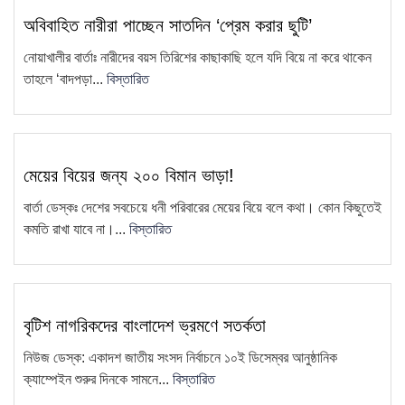
9
স্থাপনা নির্মাণ
অবিবাহিত নারীরা পাচ্ছেন সাতদিন ‘প্রেম করার ছুটি’
সাংবাদিক কামরুল কাননের বিরুদ্ধে
নোয়াখালীর বার্তাঃ নারীদের বয়স তিরিশের কাছাকাছি হলে যদি বিয়ে না করে থাকেন
10
তাহলে ‘বাদপড়া...
বিস্তারিত
ফেসবুকে অপপ্রচার, থানায় অভিযোগ
ধান বিক্রি করতে না পেরে কৃষকের
11
প্রতিবাদ—ধান পুড়িয়ে দেওয়ার কর্মসূচি
মেয়ের বিয়ের জন্য ২০০ বিমান ভাড়া!
এয়ারপোর্ট থেকে সাজা প্রাপ্ত আসামিকে
12
গ্রেফতার করেছে চাটখিলে থানা পুলিশ
বার্তা ডেস্কঃ দেশের সবচেয়ে ধনী পরিবারের মেয়ের বিয়ে বলে কথা। কোন কিছুতেই
কমতি রাখা যাবে না।...
বিস্তারিত
চাটখিল উপজেলা সিসিএস-এর আহ্বায়ক
13
কমিটি গঠন
চাটখিলে মহিলা দলের মতবিনিময় সভা
14
বৃটিশ নাগরিকদের বাংলাদেশ ভ্রমণে সতর্কতা
অনুষ্ঠিত: ২ মাসের মধ্যে তৃণমূল…
নিউজ ডেস্ক: একাদশ জাতীয় সংসদ নির্বাচনে ১০ই ডিসেম্বর আনুষ্ঠানিক
"দুদক একটি অকার্যকর ও দুর্নীতিগ্রস্ত
15
ক্যাম্পেইন শুরুর দিনকে সামনে...
বিস্তারিত
প্রতিষ্ঠান"—ব্যারিস্টার মাহবুব উদ্দিন