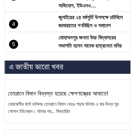
অভিযোগ, ইউএনও…
জুলাইয়ের ২য় বর্ষপূর্তি উপলক্ষে চাটখিলে
4
জামায়াতের গণমিছিল ও সমাবেশ
মোহাম্মদপুর জনতা উচ্চ বিদ্যালয়ের
5
সভাপতি হলেন সাবেক ছাত্রনেতা মনির
হোসেন…
এ জাতীয় আরো খবর
চাটখিলে নিষিদ্ধ ঘোষিত ছাত্রলীগের
6
মিছিল, ভিডিও ভাইরাল
সাংবাদিক কামরুল কাননের ছবি বিকৃত করে
7
তেহরানে বিমান বিধ্বস্ত হয়েছে ক্ষেপণাস্ত্রের আঘাতে!
অপপ্রচারের প্রতিবাদে চাটখিলে
মানববন্ধন
নোয়াখালীর বার্তা ডটকমঃ তেহরানে বিমান ভেঙে পড়ার ঘটনায় এ বার ভিন্ন সুর
শোনাল ইউক্রেন। ঘটনার পর...
বিস্তারিত
ফেসবুকে ফেইক আইডি দিয়ে আনিছ
8
আহম্মদ হানিফের নামে অপপ্রচার
চাটখিলে সড়কের জায়গায় নতুন করে অবৈধ