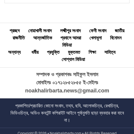
খোকন
প্রচ্ছদ
নোয়াখালী সংবাদ
লক্ষ্মীপুর সংবাদ
ফেনী সংবাদ
জাতীয়
রাজনীতি
আন্তর্জাতিক
প্রবাসে আমরা
খেলাধুলা
বিনোদন
মিডিয়া
অন্যান্য
ধর্মীয়
প্রযুক্তি
মুক্তমত
শিক্ষা
সাহিত্য
সোশ্যাল মিডিয়া
সম্পাদক ও প্রকাশকঃ সাইফুল ইসলাম
মোবাইলঃ ০১৭১২৮৫২৮৫৫
ই-মেইলঃ
noakhalirbarta.news@gmail.com
প্রকাশিত/প্রচারিত কোনো সংবাদ, তথ্য, ছবি, আলোকচিত্র, রেখাচিত্র,
ভিডিওচিত্র, অডিও কনটেন্ট কপিরাইট আইনে পূর্বানুমতি ছাড়া ব্যবহার করা যাবে
না।
Copyright © 2026 • Noakhalirbarta.com • All Rights Reserved