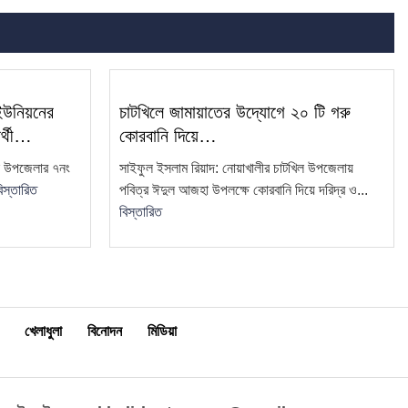
 ইউনিয়নের
চাটখিলে জামায়াতের উদ্যোগে ২০ টি গরু
ার্থী…
কোরবানি দিয়ে…
িল উপজেলার ৭নং
সাইফুল ইসলাম রিয়াদ: নোয়াখালীর চাটখিল উপজেলায়
িস্তারিত
পবিত্র ঈদুল আজহা উপলক্ষে কোরবানি দিয়ে দরিদ্র ও...
বিস্তারিত
খেলাধুলা
বিনোদন
মিডিয়া