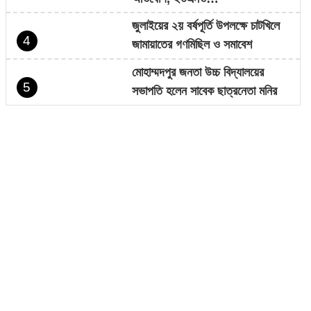
জুলাইয়ের ২য় বর্ষপূর্তি উপলক্ষে চাটখিলে
4
জামায়াতের গণমিছিল ও সমাবেশ
মোহাম্মদপুর জনতা উচ্চ বিদ্যালয়ের
5
সভাপতি হলেন সাবেক ছাত্রনেতা মনির
হোসেন…
চাটখিলে নিষিদ্ধ ঘোষিত ছাত্রলীগের
6
মিছিল, ভিডিও ভাইরাল
সাংবাদিক কামরুল কাননের ছবি বিকৃত করে
7
অপপ্রচারের প্রতিবাদে চাটখিলে মানববন্ধন
ফেসবুকে ফেইক আইডি দিয়ে আনিছ
8
আহম্মদ হানিফের নামে অপপ্রচার
চাটখিলে সড়কের জায়গায় নতুন করে অবৈধ
9
স্থাপনা নির্মাণ