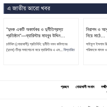
এ জাতীয় আরো খবর
"দুদক একটি অকার্যকর ও দুর্নীতিগ্রস্ত
নিরাপদ ও আধু
প্রতিষ্ঠান"—ব্যারিস্টার মাহবুব উদ্দিন…
নিয়ে মাঠে…
চাটখিল (নোয়াখালী) প্রতিনিধি: দুর্নীতি দমন কমিশনের
সাইফুল ইসলাম রি
(দুদক) তীব্র সমালোচনা করে ব্যারিস্টার এ এম...
বিস্তারিত
পরিষদকে মাদক ও স
প্রচ্ছদ
নোয়াখালী সংবাদ
লক্ষ্