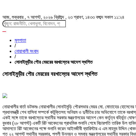
আজ, শুক্রবার , ৭ আগস্ট, ২০২৬ খ্রিষ্টাব্দ , ২৩ শ্রাবণ, ১৪৩৩ বঙ্গাব্দ
সকাল ১১:২৪
মূলপাতা
/
নোয়াখালী সংবাদ
/
সোনাইমুড়ীর পৌর মেয়রের বরখাস্তের আদেশ স্থগিত
সোনাইমুড়ীর পৌর মেয়রের বরখাস্তের আদেশ স্থগিত
নোয়াখালীর বার্তা ডটকমঃ নোয়াখালীর সোনাইমুড়ি পৌরসভার মেয়র মো. মোতাহের হোসেনের
প্রধানমন্ত্রী শেখ হাসিনা সম্পর্কে কটূক্তিসহ অনিয়ম ও দুর্নীতির চার অভিযোগে তাকে বরখ
একই সঙ্গে তাকে বরখাস্তের স্থানীয় সরকার মন্ত্রণালয়ের আদেশ কেন কর্তৃত্ব বহির্ভূত ঘ
বুধবার (২৮ আগস্ট) একটি রিট আবেদনের প্রাথমিক শুনানি শেষে বিচারপতি তারিক উল হাক
আদালতে রিট আবেদনের পক্ষে শুনানি করেন আইনজীবী ব্যারিস্টার এ এম মাহবুব উদ্দিন খোকন ও
গত ২২ আগস্ট স্থানীয় সররকার, পল্লী উন্নয়ন ও সমবায় মন্ত্রণালয়ের স্থানীয় সরকার ব