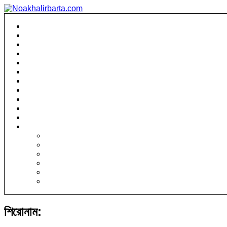
প্রচ্ছদ
নোয়াখালী সংবাদ
লক্ষ্মীপুর সংবাদ
ফেনী সংবাদ
জাতীয়
রাজনীতি
আন্তর্জাতিক
প্রবাসে আমরা
খেলাধুলা
বিনোদন
মিডিয়া
অন্যান্য
ধর্মীয়
প্রযুক্তি
মুক্তমত
শিক্ষা
সাহিত্য
সোশ্যাল মিডিয়া
শিরোনাম: