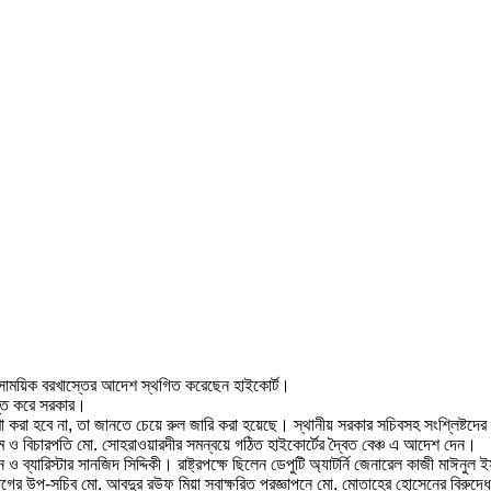
 সাময়িক বরখাস্তের আদেশ স্থগিত করেছেন হাইকোর্ট।
াস্ত করে সরকার।
োষণা করা হবে না, তা জানতে চেয়ে রুল জারি করা হয়েছে। স্থানীয় সরকার সচিবসহ সংশ্লিষ্টদ
িম ও বিচারপতি মো. সোহরাওয়ারদীর সমন্বয়ে গঠিত হাইকোর্টের দ্বৈত বেঞ্চ এ আদেশ দেন।
 ব্যারিস্টার সানজিদ সিদ্দিকী। রাষ্ট্রপক্ষে ছিলেন ডেপুটি অ্যাটর্নি জেনারেল কাজী মাঈনুল
িভাগের উপ-সচিব মো. আবদুর রউফ মিয়া স্বাক্ষরিত প্রজ্ঞাপনে মো. মোতাহের হোসেনের বির