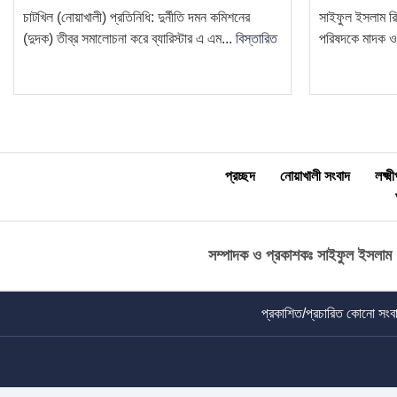
চাটখিল (নোয়াখালী) প্রতিনিধি: দুর্নীতি দমন কমিশনের
সাইফুল ইসলাম রি
(দুদক) তীব্র সমালোচনা করে ব্যারিস্টার এ এম...
বিস্তারিত
পরিষদকে মাদক ও স
প্রচ্ছদ
নোয়াখালী সংবাদ
লক্ষ্
সম্পাদক ও প্রকাশকঃ সাইফুল ইসলাম
প্রকাশিত/প্রচারিত কোনো সংবাদ