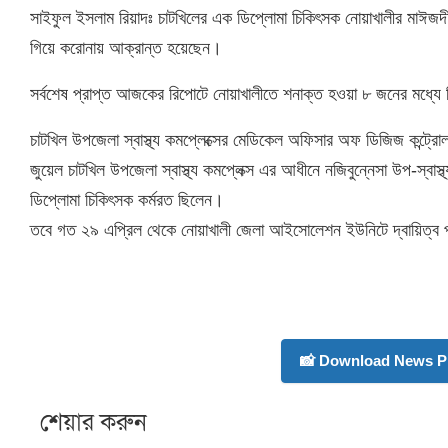
সাইফুল ইসলাম রিয়াদঃ চাটখিলের এক ডিপ্লোমা চিকিৎসক নোয়াখালীর মাঈজদী 
গিয়ে করোনায় আক্রান্ত হয়েছেন।
সর্বশেষ প্রাপ্ত আজকের রিপোটে নোয়াখালীতে শনাক্ত হওয়া ৮ জনের মধ্য
চাটখিল উপজেলা স্বাস্থ্য কমপ্লেক্সের মেডিকেল অফিসার অফ ডিজিজ কন্ট্
জুয়েল চাটখিল উপজেলা স্বাস্থ্য কমপ্লেক্স এর আধীনে নজিবুন্নেসা উপ-স্বাস
ডিপ্লোমা চিকিৎসক কর্মরত ছিলেন।
তবে গত ২৯ এপ্রিল থেকে নোয়াখালী জেলা আইসোলেশন ইউনিটে দ্বায়িত্ব 
📸 Download News P
শেয়ার করুন