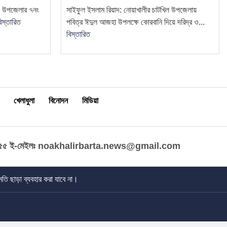
িল উপজেলার ৭নং
সাইফুল ইসলাম রিয়াদ: নোয়াখালীর চাটখিল উপজেলায়
িস্তারিত
পবিত্র ঈদুল আজহা উপলক্ষে কোরবানি দিয়ে দরিদ্র ও...
বিস্তারিত
খেলাধুলা
বিনোদন
মিডিয়া
৫৫
ই-মেইলঃ noakhalirbarta.news@gmail.com
তি ছাড়া ব্যবহার করা যাবে না।