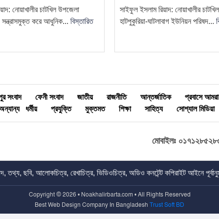
য়াদ: নোয়াখালীর চাটখিল উপজেলা
সাইফুল ইসলাম রিয়াদ: নোয়াখালীর চাটখ
ন্ত্রাসমুক্ত করে আধুনিক...
বিস্তারিত
হাটপুকুরিয়া-ঘাটলাবাগ ইউনিয়ন পরিষদ...
ব
মীপুর সংবাদ
ফেনী সংবাদ
জাতীয়
রাজনীতি
আন্তর্জাতিক
প্রবাসে আমরা
অন্যান্য
ধর্মীয়
প্রযুক্তি
মুক্তমত
শিক্ষা
সাহিত্য
সোশ্যাল মিডিয়া
মোবাইলঃ ০১৭১২৮৫২৮
, তথ্য, ছবি, আলোকচিত্র, রেখাচিত্র, ভিডিওচিত্র, অডিও কনটেন্ট কপিরাইট আইনে পূর্বানুম
Copyright © 2026 • Noakhalirbarta.com • All Rights Reserved
Best Web Design Company In Bangladesh
Trust Soft BD