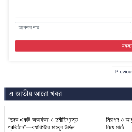
Previou
এ জাতীয় আরো খবর
"দুদক একটি অকার্যকর ও দুর্নীতিগ্রস্ত
নিরাপদ ও আধু
প্রতিষ্ঠান"—ব্যারিস্টার মাহবুব উদ্দিন…
নিয়ে মাঠে…