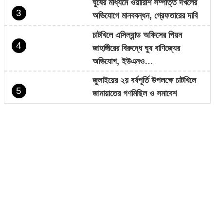
ঘুষের মাধ্যমে ওয়ারিশি সম্পত্তি দখলের
3
অভিযোগে মানববন্ধন, গ্রেফতারের দাবি
চাটখিলে এসিল্যান্ড অফিসের পিয়ন
4
জাহাঙ্গীরের বিরুদ্ধে ঘুষ বাণিজ্যের
অভিযোগ, ইউএনও…
জুলাইয়ের ২য় বর্ষপূর্তি উপলক্ষে চাটখিলে
5
জামায়াতের গণমিছিল ও সমাবেশ
মোহাম্মদপুর জনতা উচ্চ বিদ্যালয়ের
6
সভাপতি হলেন সাবেক ছাত্রনেতা মনির
হোসেন…
চাটখিলে নিষিদ্ধ ঘোষিত ছাত্রলীগের
7
মিছিল, ভিডিও ভাইরাল
সাংবাদিক কামরুল কাননের ছবি বিকৃত করে
8
অপপ্রচারের প্রতিবাদে চাটখিলে মানববন্ধন