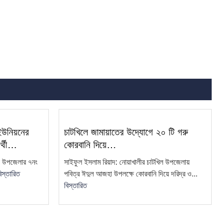
খোকন
 ইউনিয়নের
চাটখিলে জামায়াতের উদ্যোগে ২০ টি গরু
ার্থী…
কোরবানি দিয়ে…
িল উপজেলার ৭নং
সাইফুল ইসলাম রিয়াদ: নোয়াখালীর চাটখিল উপজেলায়
িস্তারিত
পবিত্র ঈদুল আজহা উপলক্ষে কোরবানি দিয়ে দরিদ্র ও...
বিস্তারিত