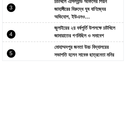
চাটখিলে এসিল্যান্ড অফিসের পিয়ন
3
জাহাঙ্গীরের বিরুদ্ধে ঘুষ বাণিজ্যের
অভিযোগ, ইউএনও…
জুলাইয়ের ২য় বর্ষপূর্তি উপলক্ষে চাটখিলে
4
জামায়াতের গণমিছিল ও সমাবেশ
মোহাম্মদপুর জনতা উচ্চ বিদ্যালয়ের
5
সভাপতি হলেন সাবেক ছাত্রনেতা মনির
হোসেন…
চাটখিলে নিষিদ্ধ ঘোষিত ছাত্রলীগের
6
মিছিল, ভিডিও ভাইরাল
সাংবাদিক কামরুল কাননের ছবি বিকৃত করে
7
অপপ্রচারের প্রতিবাদে চাটখিলে মানববন্ধন
ফেসবুকে ফেইক আইডি দিয়ে আনিছ
8
আহম্মদ হানিফের নামে অপপ্রচার