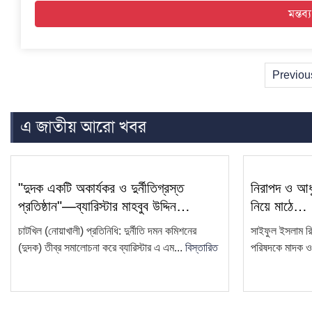
Previou
এ জাতীয় আরো খবর
"দুদক একটি অকার্যকর ও দুর্নীতিগ্রস্ত
নিরাপদ ও আধু
প্রতিষ্ঠান"—ব্যারিস্টার মাহবুব উদ্দিন…
নিয়ে মাঠে…
চাটখিল (নোয়াখালী) প্রতিনিধি: দুর্নীতি দমন কমিশনের
সাইফুল ইসলাম রি
(দুদক) তীব্র সমালোচনা করে ব্যারিস্টার এ এম...
বিস্তারিত
পরিষদকে মাদক ও স