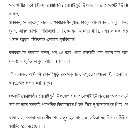
নোয়াখালীর বার্তা ডটকমঃ নোয়াখালীর সোনাইমুড়ী উপজেলার ৯নং দেওটি ইউনিয়
করেছে।
মানববন্ধনে বক্তব্য রাকেন, মোবারক উল্যাহ, মাহবুব আলম ডন, আবুল বসর,
সুমন, আবুল কালাম, শাহাজাহান, শাহ আলম, হারুনুর রশিদ, ওমর ফারুক, ছলে
খোকন,আব্দুল লতিফসহ এলাকার ব্যক্তিবর্গ।
মানববন্ধনে বক্তারা বলেন, গত ১৫ বছর থেকে রাস্তাটি পাকা করবে বলে আশ
সরকারের প্রতি আকুল আবেদন জানান।
এই এলাকার অধিবাসী সোনাইমুড়ী প্রেসক্লাবের দপ্তর সম্পাদক টি,এ,সেলিম বল
জনদুর্ভোগ লাগব করা সম্ভব।
সড়কটি নোয়াখালীর সোনাইমুড়ী উপজেলার ৯নং দেওটি ইউনিয়নের ৩নং ওয়ার্ডের 
হয়ে নবগ্রাম সরকারি প্রাথমিক বিদ্যালয়ের পিছন দিয়ে দূর্গাদৌলতপুর গিয়ে 
জানা যায়, নবগ্রামের বেশীর ভাগ মানুষ ইউরোপ, আমেরিকা সহ বিশ্বের বিভি
মহাচিন্হ হয়ে রয়েছে। ।