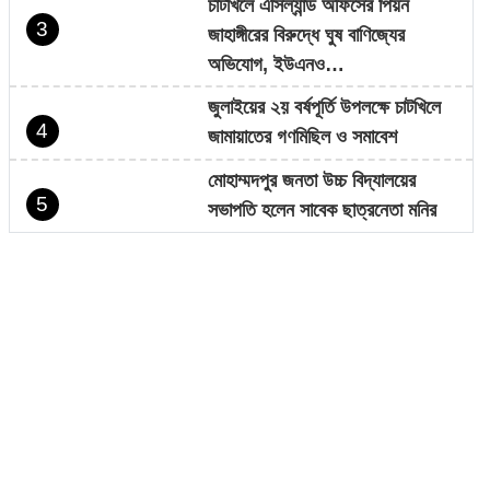
চাটখিলে এসিল্যান্ড অফিসের পিয়ন
3
জাহাঙ্গীরের বিরুদ্ধে ঘুষ বাণিজ্যের
অভিযোগ, ইউএনও…
জুলাইয়ের ২য় বর্ষপূর্তি উপলক্ষে চাটখিলে
4
জামায়াতের গণমিছিল ও সমাবেশ
মোহাম্মদপুর জনতা উচ্চ বিদ্যালয়ের
5
সভাপতি হলেন সাবেক ছাত্রনেতা মনির
হোসেন…
চাটখিলে নিষিদ্ধ ঘোষিত ছাত্রলীগের
6
মিছিল, ভিডিও ভাইরাল
সাংবাদিক কামরুল কাননের ছবি বিকৃত করে
7
অপপ্রচারের প্রতিবাদে চাটখিলে মানববন্ধন
ফেসবুকে ফেইক আইডি দিয়ে আনিছ
8
আহম্মদ হানিফের নামে অপপ্রচার