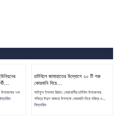
 ইউনিয়নের
চাটখিলে জামায়াতের উদ্যোগে ২০ টি গরু
ার্থী…
কোরবানি দিয়ে…
িল উপজেলার ৭নং
সাইফুল ইসলাম রিয়াদ: নোয়াখালীর চাটখিল উপজেলায়
িস্তারিত
পবিত্র ঈদুল আজহা উপলক্ষে কোরবানি দিয়ে দরিদ্র ও...
বিস্তারিত