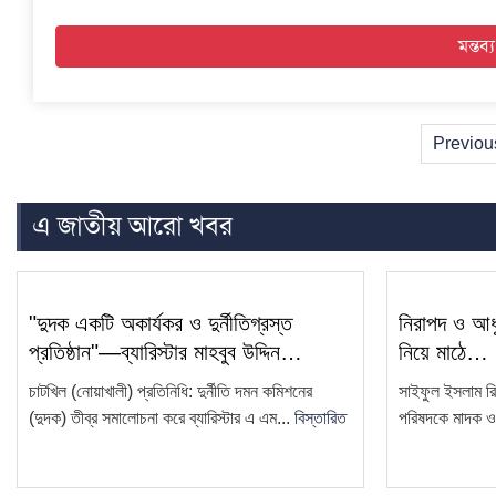
Previou
এ জাতীয় আরো খবর
"দুদক একটি অকার্যকর ও দুর্নীতিগ্রস্ত
নিরাপদ ও আধু
প্রতিষ্ঠান"—ব্যারিস্টার মাহবুব উদ্দিন…
নিয়ে মাঠে…
চাটখিল (নোয়াখালী) প্রতিনিধি: দুর্নীতি দমন কমিশনের
সাইফুল ইসলাম রি
(দুদক) তীব্র সমালোচনা করে ব্যারিস্টার এ এম...
বিস্তারিত
পরিষদকে মাদক ও স