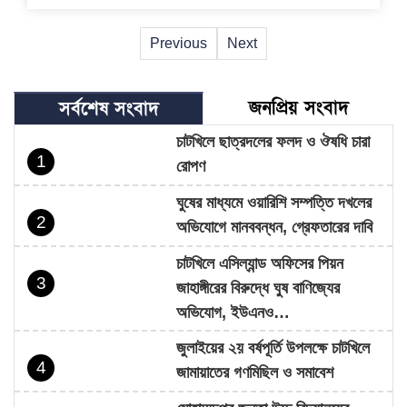
Previous
Next
জনপ্রিয় সংবাদ
সর্বশেষ সংবাদ
চাটখিলে ছাত্রদলের ফলদ ও ঔষধি চারা
1
রোপণ
ঘুষের মাধ্যমে ওয়ারিশি সম্পত্তি দখলের
2
অভিযোগে মানববন্ধন, গ্রেফতারের দাবি
চাটখিলে এসিল্যান্ড অফিসের পিয়ন
3
জাহাঙ্গীরের বিরুদ্ধে ঘুষ বাণিজ্যের
অভিযোগ, ইউএনও…
জুলাইয়ের ২য় বর্ষপূর্তি উপলক্ষে চাটখিলে
4
জামায়াতের গণমিছিল ও সমাবেশ