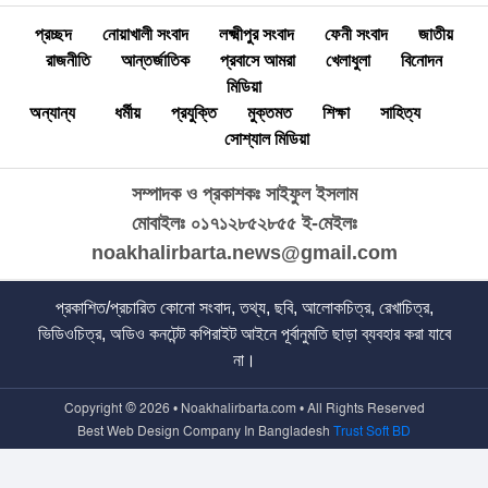
প্রচ্ছদ
নোয়াখালী সংবাদ
লক্ষ্মীপুর সংবাদ
ফেনী সংবাদ
জাতীয়
রাজনীতি
আন্তর্জাতিক
প্রবাসে আমরা
খেলাধুলা
বিনোদন
মিডিয়া
অন্যান্য
ধর্মীয়
প্রযুক্তি
মুক্তমত
শিক্ষা
সাহিত্য
সোশ্যাল মিডিয়া
সম্পাদক ও প্রকাশকঃ সাইফুল ইসলাম
মোবাইলঃ ০১৭১২৮৫২৮৫৫
ই-মেইলঃ
noakhalirbarta.news@gmail.com
প্রকাশিত/প্রচারিত কোনো সংবাদ, তথ্য, ছবি, আলোকচিত্র, রেখাচিত্র,
ভিডিওচিত্র, অডিও কনটেন্ট কপিরাইট আইনে পূর্বানুমতি ছাড়া ব্যবহার করা যাবে
না।
Copyright © 2026 • Noakhalirbarta.com • All Rights Reserved
Best Web Design Company In Bangladesh
Trust Soft BD