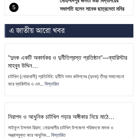
মোহাম্মদপুর জনতা উচ্চ বিদ্যালয়ের
5
সভাপতি হলেন সাবেক ছাত্রনেতা মনির
হোসেন…
এ জাতীয় আরো খবর
চাটখিলে নিষিদ্ধ ঘোষিত ছাত্রলীগের
6
মিছিল, ভিডিও ভাইরাল
সাংবাদিক কামরুল কাননের ছবি বিকৃত করে
7
"দুদক একটি অকার্যকর ও দুর্নীতিগ্রস্ত প্রতিষ্ঠান"—ব্যারিস্টার
অপপ্রচারের প্রতিবাদে চাটখিলে
মাহবুব উদ্দিন…
মানববন্ধন
চাটখিল (নোয়াখালী) প্রতিনিধি: দুর্নীতি দমন কমিশনের (দুদক) তীব্র সমালোচনা
ফেসবুকে ফেইক আইডি দিয়ে আনিছ
করে ব্যারিস্টার এ এম...
বিস্তারিত
8
আহম্মদ হানিফের নামে অপপ্রচার
চাটখিলে সড়কের জায়গায় নতুন করে অবৈধ
9
স্থাপনা নির্মাণ
নিরাপদ ও আধুনিক চাটখিল গড়ার অঙ্গীকার নিয়ে মাঠে…
সাংবাদিক কামরুল কাননের বিরুদ্ধে
10
সাইফুল ইসলাম রিয়াদ: নোয়াখালীর চাটখিল উপজেলা পরিষদকে মাদক ও
ফেসবুকে অপপ্রচার, থানায় অভিযোগ
সন্ত্রাসমুক্ত করে আধুনিক...
বিস্তারিত