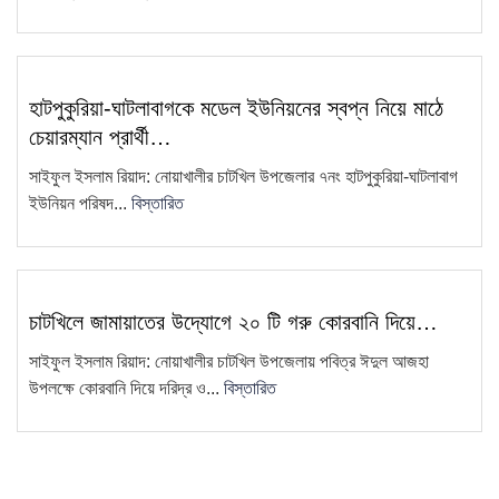
ধান বিক্রি করতে না পেরে কৃষকের
11
প্রতিবাদ—ধান পুড়িয়ে দেওয়ার কর্মসূচি
এয়ারপোর্ট থেকে সাজা প্রাপ্ত আসামিকে
হাটপুকুরিয়া-ঘাটলাবাগকে মডেল ইউনিয়নের স্বপ্ন নিয়ে মাঠে
12
গ্রেফতার করেছে চাটখিলে থানা পুলিশ
চেয়ারম্যান প্রার্থী…
চাটখিল উপজেলা সিসিএস-এর আহ্বায়ক
সাইফুল ইসলাম রিয়াদ: নোয়াখালীর চাটখিল উপজেলার ৭নং হাটপুকুরিয়া-ঘাটলাবাগ
13
কমিটি গঠন
ইউনিয়ন পরিষদ...
বিস্তারিত
চাটখিলে মহিলা দলের মতবিনিময় সভা
14
অনুষ্ঠিত: ২ মাসের মধ্যে তৃণমূল…
"দুদক একটি অকার্যকর ও দুর্নীতিগ্রস্ত
চাটখিলে জামায়াতের উদ্যোগে ২০ টি গরু কোরবানি দিয়ে…
15
প্রতিষ্ঠান"—ব্যারিস্টার মাহবুব উদ্দিন
সাইফুল ইসলাম রিয়াদ: নোয়াখালীর চাটখিল উপজেলায় পবিত্র ঈদুল আজহা
খোকন
উপলক্ষে কোরবানি দিয়ে দরিদ্র ও...
বিস্তারিত