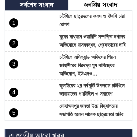
জনপ্রিয় সংবাদ
সর্বশেষ সংবাদ
চাটখিলে ছাত্রদলের ফলদ ও ঔষধি চারা
1
রোপণ
ঘুষের মাধ্যমে ওয়ারিশি সম্পত্তি দখলের
2
অভিযোগে মানববন্ধন, গ্রেফতারের দাবি
চাটখিলে এসিল্যান্ড অফিসের পিয়ন
3
জাহাঙ্গীরের বিরুদ্ধে ঘুষ বাণিজ্যের
অভিযোগ, ইউএনও…
জুলাইয়ের ২য় বর্ষপূর্তি উপলক্ষে চাটখিলে
4
জামায়াতের গণমিছিল ও সমাবেশ
মোহাম্মদপুর জনতা উচ্চ বিদ্যালয়ের
5
সভাপতি হলেন সাবেক ছাত্রনেতা মনির
হোসেন…
এ জাতীয় আরো খবর
চাটখিলে নিষিদ্ধ ঘোষিত ছাত্রলীগের