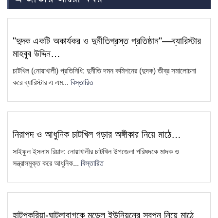
6
মিছিল, ভিডিও ভাইরাল
সাংবাদিক কামরুল কাননের ছবি বিকৃত করে
7
"দুদক একটি অকার্যকর ও দুর্নীতিগ্রস্ত প্রতিষ্ঠান"—ব্যারিস্টার
অপপ্রচারের প্রতিবাদে চাটখিলে
মাহবুব উদ্দিন…
মানববন্ধন
চাটখিল (নোয়াখালী) প্রতিনিধি: দুর্নীতি দমন কমিশনের (দুদক) তীব্র সমালোচনা
ফেসবুকে ফেইক আইডি দিয়ে আনিছ
করে ব্যারিস্টার এ এম...
বিস্তারিত
8
আহম্মদ হানিফের নামে অপপ্রচার
চাটখিলে সড়কের জায়গায় নতুন করে অবৈধ
9
স্থাপনা নির্মাণ
নিরাপদ ও আধুনিক চাটখিল গড়ার অঙ্গীকার নিয়ে মাঠে…
সাংবাদিক কামরুল কাননের বিরুদ্ধে
10
সাইফুল ইসলাম রিয়াদ: নোয়াখালীর চাটখিল উপজেলা পরিষদকে মাদক ও
ফেসবুকে অপপ্রচার, থানায় অভিযোগ
সন্ত্রাসমুক্ত করে আধুনিক...
বিস্তারিত
ধান বিক্রি করতে না পেরে কৃষকের
11
প্রতিবাদ—ধান পুড়িয়ে দেওয়ার কর্মসূচি
এয়ারপোর্ট থেকে সাজা প্রাপ্ত আসামিকে
হাটপুকুরিয়া-ঘাটলাবাগকে মডেল ইউনিয়নের স্বপ্ন নিয়ে মাঠে
12
গ্রেফতার করেছে চাটখিলে থানা পুলিশ