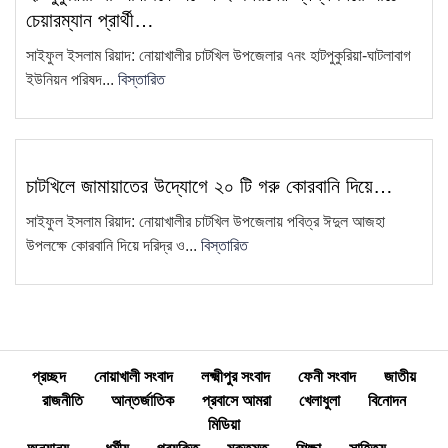
চেয়ারম্যান প্রার্থী…
চাটখিল উপজেলা সিসিএস-এর আহ্বায়ক
সাইফুল ইসলাম রিয়াদ: নোয়াখালীর চাটখিল উপজেলার ৭নং হাটপুকুরিয়া-ঘাটলাবাগ
13
কমিটি গঠন
ইউনিয়ন পরিষদ...
বিস্তারিত
চাটখিলে মহিলা দলের মতবিনিময় সভা
14
অনুষ্ঠিত: ২ মাসের মধ্যে তৃণমূল…
"দুদক একটি অকার্যকর ও দুর্নীতিগ্রস্ত
চাটখিলে জামায়াতের উদ্যোগে ২০ টি গরু কোরবানি দিয়ে…
15
প্রতিষ্ঠান"—ব্যারিস্টার মাহবুব উদ্দিন
সাইফুল ইসলাম রিয়াদ: নোয়াখালীর চাটখিল উপজেলায় পবিত্র ঈদুল আজহা
খোকন
উপলক্ষে কোরবানি দিয়ে দরিদ্র ও...
বিস্তারিত
প্রচ্ছদ
নোয়াখালী সংবাদ
লক্ষ্মীপুর সংবাদ
ফেনী সংবাদ
জাতীয়
রাজনীতি
আন্তর্জাতিক
প্রবাসে আমরা
খেলাধুলা
বিনোদন
মিডিয়া