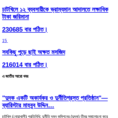
চাটখিলে ১২ ব্যবসায়ীকে ভ্রাম্যমান আদালতে লক্ষাধিক
টাকা জরিমানা
230685 বার পঠিত।
15
সবকিছু পুড়ে ছাই অক্ষত মসজিদ
216014 বার পঠিত।
এ জাতীয় আরো খবর
"দুদক একটি অকার্যকর ও দুর্নীতিগ্রস্ত প্রতিষ্ঠান"—
ব্যারিস্টার মাহবুব উদ্দিন…
চাটখিল (নোয়াখালী) প্রতিনিধি: দুর্নীতি দমন কমিশনের (দুদক) তীব্র সমালোচনা করে