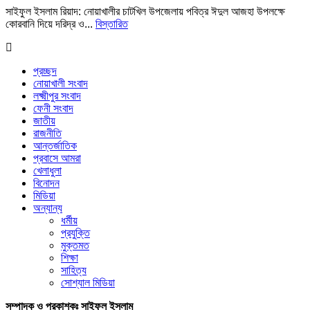
সাইফুল ইসলাম রিয়াদ: নোয়াখালীর চাটখিল উপজেলায় পবিত্র ঈদুল আজহা উপলক্ষে
কোরবানি দিয়ে দরিদ্র ও...
বিস্তারিত
প্রচ্ছদ
নোয়াখালী সংবাদ
লক্ষ্মীপুর সংবাদ
ফেনী সংবাদ
জাতীয়
রাজনীতি
আন্তর্জাতিক
প্রবাসে আমরা
খেলাধুলা
বিনোদন
মিডিয়া
অন্যান্য
ধর্মীয়
প্রযুক্তি
মুক্তমত
শিক্ষা
সাহিত্য
সোশ্যাল মিডিয়া
সম্পাদক ও প্রকাশকঃ সাইফুল ইসলাম