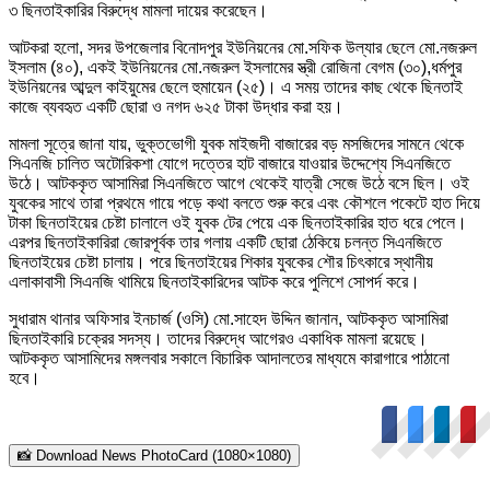
৩ ছিনতাইকারির বিরুদ্ধে মামলা দায়ের করেছেন।
আটকরা হলো, সদর উপজেলার বিনোদপুর ইউনিয়নের মো.সফিক উল্যার ছেলে মো.নজরুল
ইসলাম (৪০), একই ইউনিয়নের মো.নজরুল ইসলামের স্ত্রী রোজিনা বেগম (৩০),ধর্মপুর
ইউনিয়নের আব্দুল কাইয়ুমের ছেলে হুমায়েন (২৫)। এ সময় তাদের কাছ থেকে ছিনতাই
কাজে ব্যবহৃত একটি ছোরা ও নগদ ৬২৫ টাকা উদ্ধার করা হয়।
মামলা সূত্রে জানা যায়, ভুক্তভোগী যুবক মাইজদী বাজারের বড় মসজিদের সামনে থেকে
সিএনজি চালিত অটোরিকশা যোগে দত্তের হাট বাজারে যাওয়ার উদ্দেশ্যে সিএনজিতে
উঠে। আটককৃত আসামিরা সিএনজিতে আগে থেকেই যাত্রী সেজে উঠে বসে ছিল। ওই
যুবকের সাথে তারা প্রথমে গায়ে পড়ে কথা বলতে শুরু করে এবং কৌশলে পকেটে হাত দিয়ে
টাকা ছিনতাইয়ের চেষ্টা চালালে ওই যুবক টের পেয়ে এক ছিনতাইকারির হাত ধরে পেলে।
এরপর ছিনতাইকারিরা জোরপূর্বক তার গলায় একটি ছোরা ঠেকিয়ে চলন্ত সিএনজিতে
ছিনতাইয়ের চেষ্টা চালায়। পরে ছিনতাইয়ের শিকার যুবকের শৌর চিৎকারে স্থানীয়
এলাকাবাসী সিএনজি থামিয়ে ছিনতাইকারিদের আটক করে পুলিশে সোপর্দ করে।
সুধারাম থানার অফিসার ইনচার্জ (ওসি) মো.সাহেদ উদ্দিন জানান, আটককৃত আসামিরা
ছিনতাইকারি চক্রের সদস্য। তাদের বিরুদ্ধে আগেরও একাধিক মামলা রয়েছে।
আটককৃত আসামিদের মঙ্গলবার সকালে বিচারিক আদালতের মাধ্যমে কারাগারে পাঠানো
হবে।
📸 Download News PhotoCard (1080×1080)