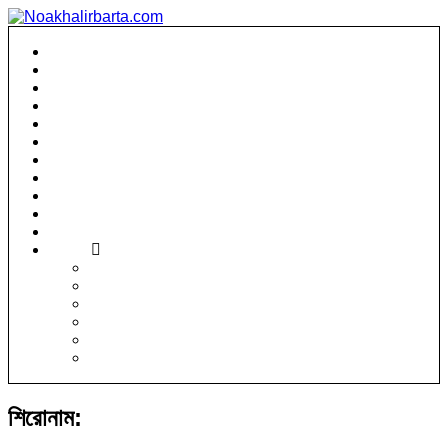
প্রচ্ছদ
নোয়াখালী সংবাদ
লক্ষ্মীপুর সংবাদ
ফেনী সংবাদ
জাতীয়
রাজনীতি
আন্তর্জাতিক
প্রবাসে আমরা
খেলাধুলা
বিনোদন
মিডিয়া
অন্যান্য
ধর্মীয়
প্রযুক্তি
মুক্তমত
শিক্ষা
সাহিত্য
সোশ্যাল মিডিয়া
শিরোনাম: