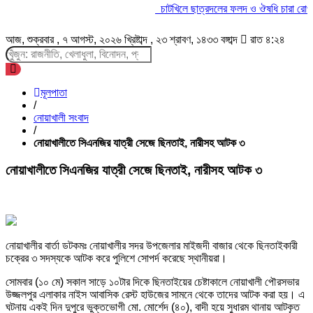
চাটখিলে ছাত্রদলের ফলদ ও ঔষধি চারা রোপণ
ঘ
আজ, শুক্রবার , ৭ আগস্ট, ২০২৬ খ্রিষ্টাব্দ , ২৩ শ্রাবণ, ১৪৩৩ বঙ্গাব্দ
রাত ৪:২৪
মূলপাতা
/
নোয়াখালী সংবাদ
/
নোয়াখালীতে সিএনজির যাত্রী সেজে ছিনতাই, নারীসহ আটক ৩
নোয়াখালীতে সিএনজির যাত্রী সেজে ছিনতাই, নারীসহ আটক ৩
নোয়াখালীর বার্তা ডটকমঃ নোয়াখালীর সদর উপজেলার মাইজদী বাজার থেকে ছিনতাইকারী
চক্রের ৩ সদস্যকে আটক করে পুলিশে সোপর্দ করেছে স্থানীয়রা।
সোমবার (১০ মে) সকাল সাড়ে ১০টার দিকে ছিনতাইয়ের চেষ্টাকালে নোয়াখালী পৌরসভার
উজ্জলপুর এলাকার নাইস আবাসিক রেস্ট হাউজের সামনে থেকে তাদের আটক করা হয়। এ
ঘটনায় একই দিন দুপুরে ভুক্তভোগী মো. মোর্শেদ (৪০), বাদী হয়ে সুধারম থানায় আটকৃত