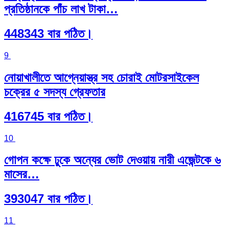
প্রতিষ্ঠানকে পাঁচ লাখ টাকা…
448343 বার পঠিত।
9
নোয়াখালীতে আগ্নেয়াস্ত্র সহ চোরাই মোটরসাইকেল
চক্রের ৫ সদস্য গ্রেফতার
416745 বার পঠিত।
10
গোপন কক্ষে ঢুকে অন্যের ভোট দেওয়ায় নারী এজেন্টকে ৬
মাসের…
393047 বার পঠিত।
11