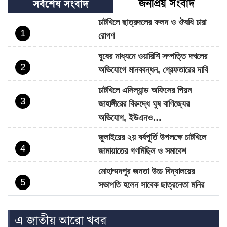
জনপ্রিয় সংবাদ
সর্বশেষ সংবাদ
চাটখিলে ছাত্রদলের ফলদ ও ঔষধি চারা
1
রোপণ
ঘুষের মাধ্যমে ওয়ারিশি সম্পত্তি দখলের
2
অভিযোগে মানববন্ধন, গ্রেফতারের দাবি
চাটখিলে এসিল্যান্ড অফিসের পিয়ন
3
জাহাঙ্গীরের বিরুদ্ধে ঘুষ বাণিজ্যের
অভিযোগ, ইউএনও…
জুলাইয়ের ২য় বর্ষপূর্তি উপলক্ষে চাটখিলে
4
জামায়াতের গণমিছিল ও সমাবেশ
মোহাম্মদপুর জনতা উচ্চ বিদ্যালয়ের
5
সভাপতি হলেন সাবেক ছাত্রনেতা মনির
হোসেন…
এ জাতীয় আরো খবর
চাটখিলে নিষিদ্ধ ঘোষিত ছাত্রলীগের