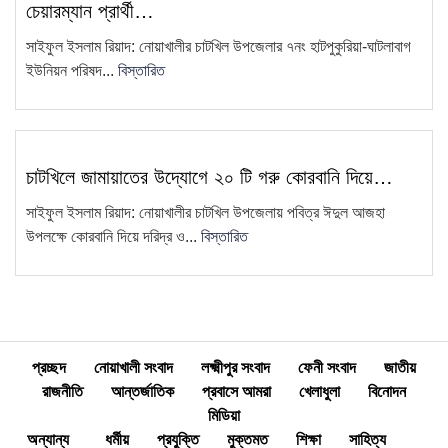
চেয়ারম্যান প্রার্থী…
চাটখিল উপজেলা সিসিএস-এর আহ্বায়ক
সাইফুল ইসলাম রিয়াদ: নোয়াখালীর চাটখিল উপজেলার ৭নং হাটপুকুরিয়া-ঘাটলাবাগ
13
কমিটি গঠন
ইউনিয়ন পরিষদ...
বিস্তারিত
চাটখিলে মহিলা দলের মতবিনিময় সভা
14
অনুষ্ঠিত: ২ মাসের মধ্যে তৃণমূল…
"দুদক একটি অকার্যকর ও দুর্নীতিগ্রস্ত
চাটখিলে জামায়াতের উদ্যোগে ২০ টি গরু কোরবানি দিয়ে…
15
প্রতিষ্ঠান"—ব্যারিস্টার মাহবুব উদ্দিন
সাইফুল ইসলাম রিয়াদ: নোয়াখালীর চাটখিল উপজেলায় পবিত্র ঈদুল আজহা
খোকন
উপলক্ষে কোরবানি দিয়ে দরিদ্র ও...
বিস্তারিত
প্রচ্ছদ
নোয়াখালী সংবাদ
লক্ষ্মীপুর সংবাদ
ফেনী সংবাদ
জাতীয়
রাজনীতি
আন্তর্জাতিক
প্রবাসে আমরা
খেলাধুলা
বিনোদন
মিডিয়া
অন্যান্য
ধর্মীয়
প্রযুক্তি
মুক্তমত
শিক্ষা
সাহিত্য