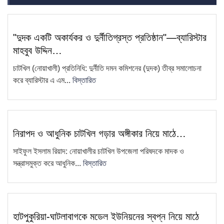
6
মিছিল, ভিডিও ভাইরাল
সাংবাদিক কামরুল কাননের ছবি বিকৃত করে
7
"দুদক একটি অকার্যকর ও দুর্নীতিগ্রস্ত প্রতিষ্ঠান"—ব্যারিস্টার
অপপ্রচারের প্রতিবাদে চাটখিলে
মাহবুব উদ্দিন…
মানববন্ধন
চাটখিল (নোয়াখালী) প্রতিনিধি: দুর্নীতি দমন কমিশনের (দুদক) তীব্র সমালোচনা
ফেসবুকে ফেইক আইডি দিয়ে আনিছ
করে ব্যারিস্টার এ এম...
বিস্তারিত
8
আহম্মদ হানিফের নামে অপপ্রচার
চাটখিলে সড়কের জায়গায় নতুন করে অবৈধ
9
স্থাপনা নির্মাণ
নিরাপদ ও আধুনিক চাটখিল গড়ার অঙ্গীকার নিয়ে মাঠে…
সাংবাদিক কামরুল কাননের বিরুদ্ধে
10
সাইফুল ইসলাম রিয়াদ: নোয়াখালীর চাটখিল উপজেলা পরিষদকে মাদক ও
ফেসবুকে অপপ্রচার, থানায় অভিযোগ
সন্ত্রাসমুক্ত করে আধুনিক...
বিস্তারিত
ধান বিক্রি করতে না পেরে কৃষকের
11
প্রতিবাদ—ধান পুড়িয়ে দেওয়ার কর্মসূচি
এয়ারপোর্ট থেকে সাজা প্রাপ্ত আসামিকে
হাটপুকুরিয়া-ঘাটলাবাগকে মডেল ইউনিয়নের স্বপ্ন নিয়ে মাঠে
12
গ্রেফতার করেছে চাটখিলে থানা পুলিশ