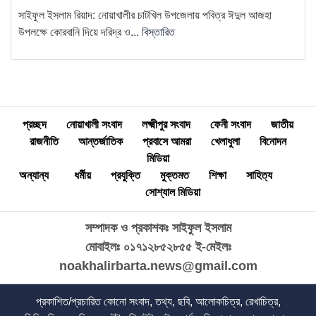
প্রতিষ্ঠান"—ব্যারিস্টার মাহবুব উদ্দিন
সাইফুল ইসলাম রিয়াদ: নোয়াখালীর চাটখিল উপজেলায় পবিত্র ঈদুল আজহা
খোকন
উপলক্ষে কোরবানি দিয়ে দরিদ্র ও...
বিস্তারিত
প্রচ্ছদ
নোয়াখালী সংবাদ
লক্ষ্মীপুর সংবাদ
ফেনী সংবাদ
জাতীয়
রাজনীতি
আন্তর্জাতিক
প্রবাসে আমরা
খেলাধুলা
বিনোদন
মিডিয়া
অন্যান্য
ধর্মীয়
প্রযুক্তি
মুক্তমত
শিক্ষা
সাহিত্য
সোশ্যাল মিডিয়া
সম্পাদক ও প্রকাশকঃ সাইফুল ইসলাম
মোবাইলঃ ০১৭১২৮৫২৮৫৫
ই-মেইলঃ
noakhalirbarta.news@gmail.com
প্রকাশিত/প্রচারিত কোনো সংবাদ, তথ্য, ছবি, আলোকচিত্র, রেখাচিত্র,