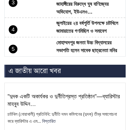
3
জাহাঙ্গীরের বিরুদ্ধে ঘুষ বাণিজ্যের
অভিযোগ, ইউএনও…
জুলাইয়ের ২য় বর্ষপূর্তি উপলক্ষে চাটখিলে
4
জামায়াতের গণমিছিল ও সমাবেশ
মোহাম্মদপুর জনতা উচ্চ বিদ্যালয়ের
5
সভাপতি হলেন সাবেক ছাত্রনেতা মনির
হোসেন…
এ জাতীয় আরো খবর
চাটখিলে নিষিদ্ধ ঘোষিত ছাত্রলীগের
6
মিছিল, ভিডিও ভাইরাল
সাংবাদিক কামরুল কাননের ছবি বিকৃত করে
7
"দুদক একটি অকার্যকর ও দুর্নীতিগ্রস্ত প্রতিষ্ঠান"—ব্যারিস্টার
অপপ্রচারের প্রতিবাদে চাটখিলে
মাহবুব উদ্দিন…
মানববন্ধন
চাটখিল (নোয়াখালী) প্রতিনিধি: দুর্নীতি দমন কমিশনের (দুদক) তীব্র সমালোচনা
ফেসবুকে ফেইক আইডি দিয়ে আনিছ
করে ব্যারিস্টার এ এম...
বিস্তারিত
8
আহম্মদ হানিফের নামে অপপ্রচার