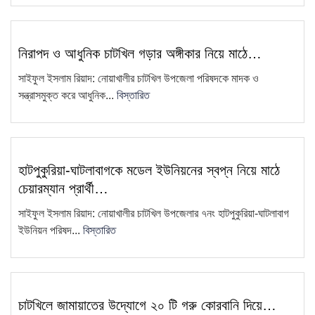
চাটখিলে সড়কের জায়গায় নতুন করে অবৈধ
9
স্থাপনা নির্মাণ
নিরাপদ ও আধুনিক চাটখিল গড়ার অঙ্গীকার নিয়ে মাঠে…
সাংবাদিক কামরুল কাননের বিরুদ্ধে
10
সাইফুল ইসলাম রিয়াদ: নোয়াখালীর চাটখিল উপজেলা পরিষদকে মাদক ও
ফেসবুকে অপপ্রচার, থানায় অভিযোগ
সন্ত্রাসমুক্ত করে আধুনিক...
বিস্তারিত
ধান বিক্রি করতে না পেরে কৃষকের
11
প্রতিবাদ—ধান পুড়িয়ে দেওয়ার কর্মসূচি
এয়ারপোর্ট থেকে সাজা প্রাপ্ত আসামিকে
হাটপুকুরিয়া-ঘাটলাবাগকে মডেল ইউনিয়নের স্বপ্ন নিয়ে মাঠে
12
গ্রেফতার করেছে চাটখিলে থানা পুলিশ
চেয়ারম্যান প্রার্থী…
চাটখিল উপজেলা সিসিএস-এর আহ্বায়ক
সাইফুল ইসলাম রিয়াদ: নোয়াখালীর চাটখিল উপজেলার ৭নং হাটপুকুরিয়া-ঘাটলাবাগ
13
কমিটি গঠন
ইউনিয়ন পরিষদ...
বিস্তারিত
চাটখিলে মহিলা দলের মতবিনিময় সভা
14
অনুষ্ঠিত: ২ মাসের মধ্যে তৃণমূল…
"দুদক একটি অকার্যকর ও দুর্নীতিগ্রস্ত
চাটখিলে জামায়াতের উদ্যোগে ২০ টি গরু কোরবানি দিয়ে…
15