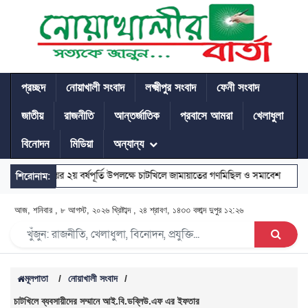
প্রচ্ছদ
নোয়াখালী সংবাদ
লক্ষ্মীপুর সংবাদ
ফেনী সংবাদ
জাতীয়
রাজনীতি
আন্তর্জাতিক
প্রবাসে আমরা
খেলাধুলা
বিনোদন
মিডিয়া
অন্যান্য
ন
জুলাইয়ের ২য় বর্ষপূর্তি উপলক্ষে চাটখিলে জামায়াতের গণমিছিল ও সমাবেশ
মোহা
শিরোনাম:
আজ, শনিবার , ৮ আগস্ট, ২০২৬ খ্রিষ্টাব্দ , ২৪ শ্রাবণ, ১৪৩৩ বঙ্গাব্দ
দুপুর ১২:২৬
মূলপাতা
/
নোয়াখালী সংবাদ
/
চাটখিলে ব্যবসায়ীদের সম্মানে আই.বি.ডব্লিউ.এফ এর ইফতার