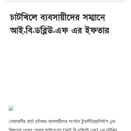
চাটখিলে ব্যবসায়ীদের সম্মানে
আই.বি.ডব্লিউ.এফ এর ইফতার
নোয়াখালীর বার্তা ডটকমঃ ব্যবসায়ীদের সংগঠন ইন্ডাস্ট্রিয়ালিস্টস এন্ড
বিজনেস ওয়েল ফেয়ার ফাউন্ডেশন (আই.বি.ডব্লিউ.এফ) এর চাটখিল