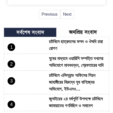
Previous
Next
জনপ্রিয় সংবাদ
সর্বশেষ সংবাদ
চাটখিলে ছাত্রদলের ফলদ ও ঔষধি চারা
1
রোপণ
ঘুষের মাধ্যমে ওয়ারিশি সম্পত্তি দখলের
2
অভিযোগে মানববন্ধন, গ্রেফতারের দাবি
চাটখিলে এসিল্যান্ড অফিসের পিয়ন
3
জাহাঙ্গীরের বিরুদ্ধে ঘুষ বাণিজ্যের
অভিযোগ, ইউএনও…
জুলাইয়ের ২য় বর্ষপূর্তি উপলক্ষে চাটখিলে
4
জামায়াতের গণমিছিল ও সমাবেশ