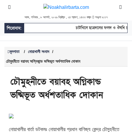
আজ, শনিবার , ৮ আগস্ট, ২০২৬ খ্রিষ্টাব্দ , ২৪ শ্রাবণ, ১৪৩৩ বঙ্গাব্দ
সন্ধ্যা ৬:৩৭
চাটখিলে ছাত্রদলের ফলদ ও ঔষধি চারা
শিরোনাম:
মূলপাতা
/
নোয়াখালী সংবাদ
/
চৌমুহনীতে বয়াবহ অগ্নিকান্ড ভষ্মিভূত অর্ধশতাধিক দোকান
চৌমুহনীতে বয়াবহ অগ্নিকান্ড
ভষ্মিভূত অর্ধশতাধিক দোকান
নোয়াখালীর বার্তা ডটকমঃ নোয়াখালীর প্রধান বাণিজ্য কেন্দ্র চৌমুহনীতে