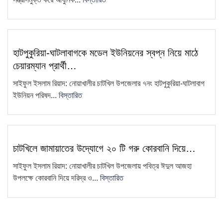
ধান বিক্রি করতে না পেরে কৃষকের
11
প্রতিবাদ—ধান পুড়িয়ে দেওয়ার কর্মসূচি
এয়ারপোর্ট থেকে সাজা প্রাপ্ত আসামিকে
হাটপুকুরিয়া-ঘাটলাবাগকে মডেল ইউনিয়নের স্বপ্ন নিয়ে মাঠে
12
গ্রেফতার করেছে চাটখিলে থানা পুলিশ
চেয়ারম্যান প্রার্থী…
চাটখিল উপজেলা সিসিএস-এর আহ্বায়ক
সাইফুল ইসলাম রিয়াদ: নোয়াখালীর চাটখিল উপজেলার ৭নং হাটপুকুরিয়া-ঘাটলাবাগ
13
কমিটি গঠন
ইউনিয়ন পরিষদ...
বিস্তারিত
চাটখিলে মহিলা দলের মতবিনিময় সভা
14
অনুষ্ঠিত: ২ মাসের মধ্যে তৃণমূল…
"দুদক একটি অকার্যকর ও দুর্নীতিগ্রস্ত
চাটখিলে জামায়াতের উদ্যোগে ২০ টি গরু কোরবানি দিয়ে…
15
প্রতিষ্ঠান"—ব্যারিস্টার মাহবুব উদ্দিন
সাইফুল ইসলাম রিয়াদ: নোয়াখালীর চাটখিল উপজেলায় পবিত্র ঈদুল আজহা
খোকন
উপলক্ষে কোরবানি দিয়ে দরিদ্র ও...
বিস্তারিত