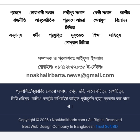
প্রচ্ছদ
নোয়াখালী সংবাদ
লক্ষ্মীপুর সংবাদ
ফেনী সংবাদ
জাতীয়
রাজনীতি
আন্তর্জাতিক
প্রবাসে আমরা
খেলাধুলা
বিনোদন
মিডিয়া
অন্যান্য
ধর্মীয়
প্রযুক্তি
মুক্তমত
শিক্ষা
সাহিত্য
সোশ্যাল মিডিয়া
সম্পাদক ও প্রকাশকঃ সাইফুল ইসলাম
মোবাইলঃ ০১৭১২৮৫২৮৫৫
ই-মেইলঃ
noakhalirbarta.news@gmail.com
প্রকাশিত/প্রচারিত কোনো সংবাদ, তথ্য, ছবি, আলোকচিত্র, রেখাচিত্র,
ভিডিওচিত্র, অডিও কনটেন্ট কপিরাইট আইনে পূর্বানুমতি ছাড়া ব্যবহার করা যাবে
না।
Copyright © 2026 • Noakhalirbarta.com • All Rights Reserved
Best Web Design Company In Bangladesh
Trust Soft BD