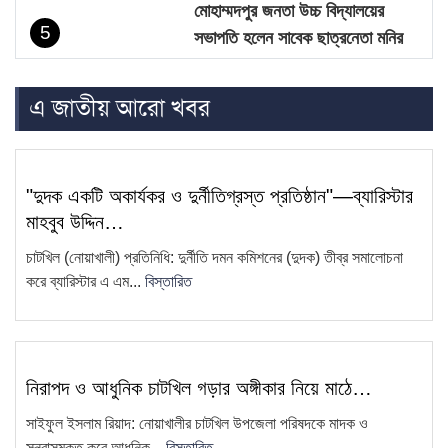
মোহাম্মদপুর জনতা উচ্চ বিদ্যালয়ের
5
সভাপতি হলেন সাবেক ছাত্রনেতা মনির
হোসেন…
এ জাতীয় আরো খবর
চাটখিলে নিষিদ্ধ ঘোষিত ছাত্রলীগের
6
মিছিল, ভিডিও ভাইরাল
সাংবাদিক কামরুল কাননের ছবি বিকৃত করে
7
"দুদক একটি অকার্যকর ও দুর্নীতিগ্রস্ত প্রতিষ্ঠান"—ব্যারিস্টার
অপপ্রচারের প্রতিবাদে চাটখিলে
মাহবুব উদ্দিন…
মানববন্ধন
চাটখিল (নোয়াখালী) প্রতিনিধি: দুর্নীতি দমন কমিশনের (দুদক) তীব্র সমালোচনা
ফেসবুকে ফেইক আইডি দিয়ে আনিছ
করে ব্যারিস্টার এ এম...
বিস্তারিত
8
আহম্মদ হানিফের নামে অপপ্রচার
চাটখিলে সড়কের জায়গায় নতুন করে অবৈধ
9
স্থাপনা নির্মাণ
নিরাপদ ও আধুনিক চাটখিল গড়ার অঙ্গীকার নিয়ে মাঠে…
সাংবাদিক কামরুল কাননের বিরুদ্ধে
10
সাইফুল ইসলাম রিয়াদ: নোয়াখালীর চাটখিল উপজেলা পরিষদকে মাদক ও
ফেসবুকে অপপ্রচার, থানায় অভিযোগ
সন্ত্রাসমুক্ত করে আধুনিক...
বিস্তারিত