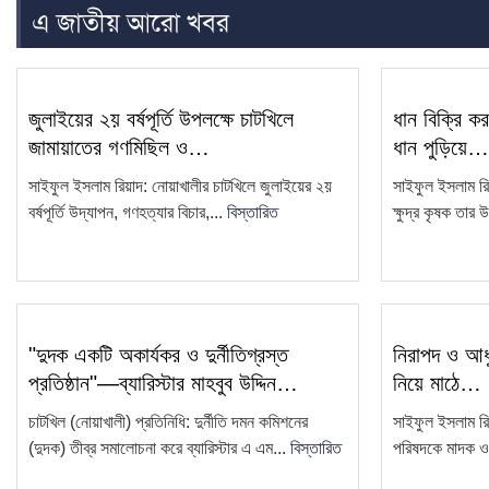
এ জাতীয় আরো খবর
জুলাইয়ের ২য় বর্ষপূর্তি উপলক্ষে চাটখিলে
ধান বিক্রি ক
জামায়াতের গণমিছিল ও…
ধান পুড়িয়ে…
সাইফুল ইসলাম রিয়াদ: নোয়াখালীর চাটখিলে জুলাইয়ের ২য়
সাইফুল ইসলাম র
বর্ষপূর্তি উদ্যাপন, গণহত্যার বিচার,...
বিস্তারিত
ক্ষুদ্র কৃষক তার 
"দুদক একটি অকার্যকর ও দুর্নীতিগ্রস্ত
নিরাপদ ও আধু
প্রতিষ্ঠান"—ব্যারিস্টার মাহবুব উদ্দিন…
নিয়ে মাঠে…
চাটখিল (নোয়াখালী) প্রতিনিধি: দুর্নীতি দমন কমিশনের
সাইফুল ইসলাম রি
(দুদক) তীব্র সমালোচনা করে ব্যারিস্টার এ এম...
বিস্তারিত
পরিষদকে মাদক ও স