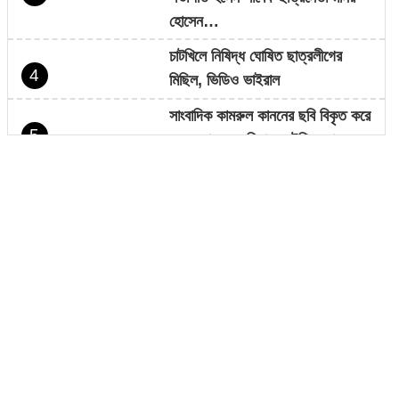
হোসেন…
চাটখিলে নিষিদ্ধ ঘোষিত ছাত্রলীগের
4
মিছিল, ভিডিও ভাইরাল
সাংবাদিক কামরুল কাননের ছবি বিকৃত করে
5
অপপ্রচারের প্রতিবাদে চাটখিলে মানববন্ধন
ফেসবুকে ফেইক আইডি দিয়ে আনিছ
6
আহম্মদ হানিফের নামে অপপ্রচার
চাটখিলে সড়কের জায়গায় নতুন করে অবৈধ
7
স্থাপনা নির্মাণ
সাংবাদিক কামরুল কাননের বিরুদ্ধে
8
ফেসবুকে অপপ্রচার, থানায় অভিযোগ
ধান বিক্রি করতে না পেরে কৃষকের
9
প্রতিবাদ—ধান পুড়িয়ে দেওয়ার কর্মসূচি