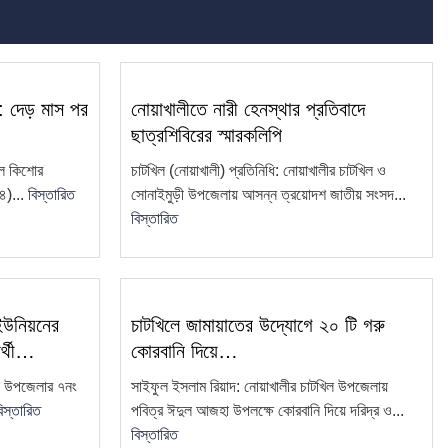
া: দেড় মাস পর
নোয়াখালীতে নারী হেনস্থার প্রতিবাদে
ছাত্রশিবিরের স্মারকলিপি
লে কিশোর
চাটখিল (নোয়াখালী) প্রতিনিধি: নোয়াখালীর চাটখিল ও
৪)...
বিস্তারিত
সোনাইমুড়ী উপজেলায় আসন্ন ত্রয়োদশ জাতীয় সংসদ...
বিস্তারিত
 ইউনিয়নের
চাটখিলে জামায়াতের উদ্যোগে ২০ টি গরু
ার্থী…
কোরবানি দিয়ে…
িল উপজেলার ৭নং
সাইফুল ইসলাম রিয়াদ: নোয়াখালীর চাটখিল উপজেলায়
িস্তারিত
পবিত্র ঈদুল আজহা উপলক্ষে কোরবানি দিয়ে দরিদ্র ও...
বিস্তারিত