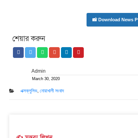
📸 Download News P
শেয়ার করুন
Admin
March 30, 2020
Posted
on
এক্সক্লুসিভ
,
নোয়াখালী সংবাদ
✍️ মন্তব্য লিখুন