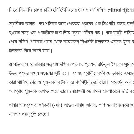
নিহত সিএনজি চালক চাষীরহাট ইউনিয়নের ৪নং ওয়ার্ড দক্ষিণ পোরকরা গ্রা
স্থানীয়রা জানায়, গত শনিবার রাতে পোরকরা গ্রামের এক সিএনজি চালক যাত্র
হওয়ার সময় এক পথচারীকে চাপা দিয়ে দ্রুত পালিয়ে যায়। পরে যাত্রী না
পেয়ে দক্ষিণ পোরকরা গ্রাম থেকে কয়েকজন সিএনজি চালকসহ একদল যুবক কা
চালককে নিয়ে আসে তারা।
এ ঘটনার জেরে রবিবার সন্ধ্যায় দক্ষিণ পোরকার গ্রামের রফিকুল ইসলাম সু
উভয় পক্ষের মধ্যে সংঘর্ষের সৃষ্টি হয়। এসময় স্থানীয় মসজিদে ডাকাত এসছ
তারা পালিয়ে গেলেও সুমনকে আটক করে গণপিটুনি দেয় তারা। সংঘর্ষের খবর
অবস্থায় সুমনকে দেখতে পেয়ে তাকে নোয়াখালী জেনারেল হাসপাতালে ভর্তি ক
থানার ভারপ্রাপ্ত কর্মকর্তা (ওসি) আব্দুস সামাদ জানান, লাশ ময়নাতদন্তের
মামলার প্রস্তুতি চলছে।