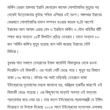
মার্কিন ড্রোন হামলায় ইরানি জেনারেল কাসেম সোলাইমানির মৃত্যুর পর
থেকেই উত্তেজনায় ফুটছে পশ্চিম এশিয়ার ওই অংশ। মঙ্গলবার ইরানের
কেরমানে সোলাইমানির দাফন সম্পন্ন হওয়ার কয়েক ঘণ্টা আগেই
ইরাকের আল আসাদ এয়ার বেস ও ইরবিলে মার্কিন ও যৌথ বাহিনীর ঘাঁটি
লক্ষ্য করে অন্তত ১৫টি মিসাইল ছোঁড়ে তেহরান। তাতে অন্তত ৮০
জন ‘মার্কিন জঙ্গি’র মৃত্যু হয়েছে বলে দাবি করেছে ইরানের স্টেট
মিডিয়া।
বুধবার সাত সকালে তেহরানের ইমাম খামেনিই বিমানবন্দর থেকে রওনা
দিয়েছিল ওই বিমানটি। এর পরেই সেটি ভেঙে পড়ে। মৃত্যু হয় বিমানে
থাকা ১৭৬ জনের। ঘটনার পর পরই তড়িঘড়ি তেহরানে থাকা
ইউক্রেনের দূতাবাসের তরফে জানানো হয়, যান্ত্রিক ত্রুটির কারণেই ওই
বিমানটি ভেঙে পড়েছে। এর কিছুক্ষণের মধ্যেই অবশ্য ওই মন্তব্য
প্রত্যাহার করে নেয়া হয়। তার বদলে ইউক্রেনের প্রধানমন্ত্রী যে ইঙ্গিত
দিয়েছেন তা উসকে দিয়েছে ২০১৪ সালে ইউক্রেনের দনেতস্ক এলাকায়