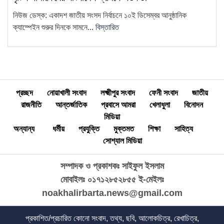
নিউজ ডেস্ক: একাদশ জাতীয় সংসদ নির্বাচনে ১০ই ডিসেম্বর আনুষ্ঠানিক
"দুদক একটি অকার্যকর ও দুর্নীতিগ্রস্ত
15
ক্যাম্পেইন শুরুর দিনকে সামনে...
বিস্তারিত
প্রতিষ্ঠান"—ব্যারিস্টার মাহবুব উদ্দিন
খোকন
প্রচ্ছদ
নোয়াখালী সংবাদ
লক্ষ্মীপুর সংবাদ
ফেনী সংবাদ
জাতীয়
রাজনীতি
আন্তর্জাতিক
প্রবাসে আমরা
খেলাধুলা
বিনোদন
মিডিয়া
অন্যান্য
ধর্মীয়
প্রযুক্তি
মুক্তমত
শিক্ষা
সাহিত্য
সোশ্যাল মিডিয়া
সম্পাদক ও প্রকাশকঃ সাইফুল ইসলাম
মোবাইলঃ ০১৭১২৮৫২৮৫৫
ই-মেইলঃ
noakhalirbarta.news@gmail.com
প্রকাশিত/প্রচারিত কোনো সংবাদ, তথ্য, ছবি, আলোকচিত্র, রেখাচিত্র,