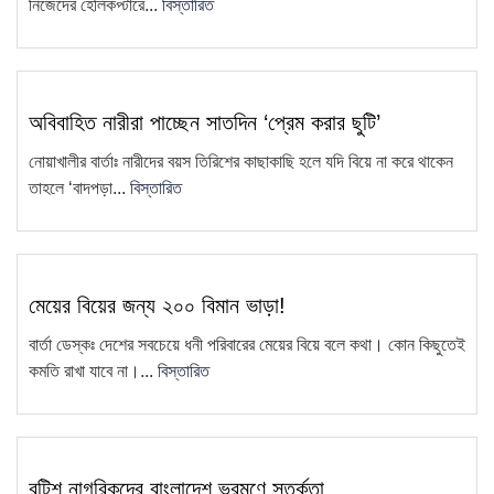
নিজেদের হেলিকপ্টারে...
বিস্তারিত
ফেসবুকে ফেইক আইডি দিয়ে আনিছ
8
আহম্মদ হানিফের নামে অপপ্রচার
চাটখিলে সড়কের জায়গায় নতুন করে অবৈধ
9
স্থাপনা নির্মাণ
অবিবাহিত নারীরা পাচ্ছেন সাতদিন ‘প্রেম করার ছুটি’
সাংবাদিক কামরুল কাননের বিরুদ্ধে
নোয়াখালীর বার্তাঃ নারীদের বয়স তিরিশের কাছাকাছি হলে যদি বিয়ে না করে থাকেন
10
তাহলে ‘বাদপড়া...
বিস্তারিত
ফেসবুকে অপপ্রচার, থানায় অভিযোগ
ধান বিক্রি করতে না পেরে কৃষকের
11
প্রতিবাদ—ধান পুড়িয়ে দেওয়ার কর্মসূচি
মেয়ের বিয়ের জন্য ২০০ বিমান ভাড়া!
এয়ারপোর্ট থেকে সাজা প্রাপ্ত আসামিকে
12
গ্রেফতার করেছে চাটখিলে থানা পুলিশ
বার্তা ডেস্কঃ দেশের সবচেয়ে ধনী পরিবারের মেয়ের বিয়ে বলে কথা। কোন কিছুতেই
কমতি রাখা যাবে না।...
বিস্তারিত
চাটখিল উপজেলা সিসিএস-এর আহ্বায়ক
13
কমিটি গঠন
চাটখিলে মহিলা দলের মতবিনিময় সভা
14
বৃটিশ নাগরিকদের বাংলাদেশ ভ্রমণে সতর্কতা
অনুষ্ঠিত: ২ মাসের মধ্যে তৃণমূল…