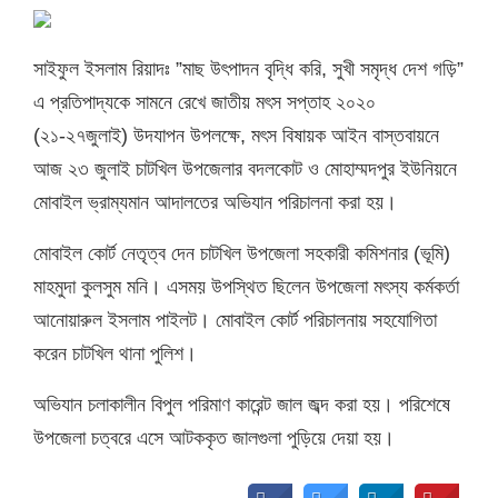
সাইফুল ইসলাম রিয়াদঃ ”মাছ উৎপাদন বৃদ্ধি করি, সুখী সমৃদ্ধ দেশ গড়ি”
এ প্রতিপাদ্যকে সামনে রেখে জাতীয় মৎস সপ্তাহ ২০২০
(২১-২৭জুলাই) উদযাপন উপলক্ষে, মৎস বিষায়ক আইন বাস্তবায়নে
আজ ২৩ জুলাই চাটখিল উপজেলার বদলকোট ও মোহাম্মদপুর ইউনিয়নে
মোবাইল ভ্রাম্যমান আদালতের অভিযান পরিচালনা করা হয়।
মোবাইল কোর্ট নেতৃত্ব দেন চাটখিল উপজেলা সহকারী কমিশনার (ভূমি)
মাহমুদা কুলসুম মনি। এসময় উপস্থিত ছিলেন উপজেলা মৎস্য কর্মকর্তা
আনোয়ারুল ইসলাম পাইলট। মোবাইল কোর্ট পরিচালনায় সহযোগিতা
করেন চাটখিল থানা পুলিশ।
অভিযান চলাকালীন বিপুল পরিমাণ কারেন্ট জাল জব্দ করা হয়। পরিশেষে
উপজেলা চত্বরে এসে আটককৃত জালগুলা পুড়িয়ে দেয়া হয়।