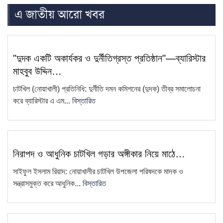
এ জাতীয় আরো খবর
চাটখিলে নিষিদ্ধ ঘোষিত ছাত্রলীগের
6
মিছিল, ভিডিও ভাইরাল
সাংবাদিক কামরুল কাননের ছবি বিকৃত করে
7
"দুদক একটি অকার্যকর ও দুর্নীতিগ্রস্ত প্রতিষ্ঠান"—ব্যারিস্টার
অপপ্রচারের প্রতিবাদে চাটখিলে
মাহবুব উদ্দিন…
মানববন্ধন
চাটখিল (নোয়াখালী) প্রতিনিধি: দুর্নীতি দমন কমিশনের (দুদক) তীব্র সমালোচনা
ফেসবুকে ফেইক আইডি দিয়ে আনিছ
করে ব্যারিস্টার এ এম...
বিস্তারিত
8
আহম্মদ হানিফের নামে অপপ্রচার
চাটখিলে সড়কের জায়গায় নতুন করে অবৈধ
9
স্থাপনা নির্মাণ
নিরাপদ ও আধুনিক চাটখিল গড়ার অঙ্গীকার নিয়ে মাঠে…
সাংবাদিক কামরুল কাননের বিরুদ্ধে
10
সাইফুল ইসলাম রিয়াদ: নোয়াখালীর চাটখিল উপজেলা পরিষদকে মাদক ও
ফেসবুকে অপপ্রচার, থানায় অভিযোগ
সন্ত্রাসমুক্ত করে আধুনিক...
বিস্তারিত
ধান বিক্রি করতে না পেরে কৃষকের
11
প্রতিবাদ—ধান পুড়িয়ে দেওয়ার কর্মসূচি