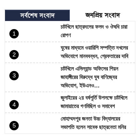
জনপ্রিয় সংবাদ
সর্বশেষ সংবাদ
চাটখিলে ছাত্রদলের ফলদ ও ঔষধি চারা
1
রোপণ
ঘুষের মাধ্যমে ওয়ারিশি সম্পত্তি দখলের
2
অভিযোগে মানববন্ধন, গ্রেফতারের দাবি
চাটখিলে এসিল্যান্ড অফিসের পিয়ন
3
জাহাঙ্গীরের বিরুদ্ধে ঘুষ বাণিজ্যের
অভিযোগ, ইউএনও…
জুলাইয়ের ২য় বর্ষপূর্তি উপলক্ষে চাটখিলে
4
জামায়াতের গণমিছিল ও সমাবেশ
মোহাম্মদপুর জনতা উচ্চ বিদ্যালয়ের
5
সভাপতি হলেন সাবেক ছাত্রনেতা মনির
হোসেন…