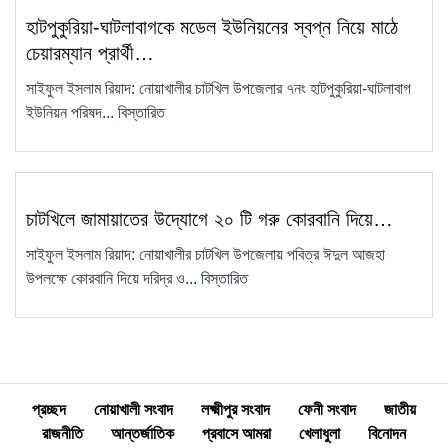
এয়ারপোর্ট থেকে সাজা প্রাপ্ত আসামিকে
হাটপুকুরিয়া-ঘাটলাবাগকে মডেল ইউনিয়নের স্বপ্ন নিয়ে মাঠে
12
গ্রেফতার করেছে চাটখিলে থানা পুলিশ
চেয়ারম্যান প্রার্থী…
চাটখিল উপজেলা সিসিএস-এর আহ্বায়ক
সাইফুল ইসলাম রিয়াদ: নোয়াখালীর চাটখিল উপজেলার ৭নং হাটপুকুরিয়া-ঘাটলাবাগ
13
কমিটি গঠন
ইউনিয়ন পরিষদ...
বিস্তারিত
চাটখিলে মহিলা দলের মতবিনিময় সভা
14
অনুষ্ঠিত: ২ মাসের মধ্যে তৃণমূল…
"দুদক একটি অকার্যকর ও দুর্নীতিগ্রস্ত
চাটখিলে জামায়াতের উদ্যোগে ২০ টি গরু কোরবানি দিয়ে…
15
প্রতিষ্ঠান"—ব্যারিস্টার মাহবুব উদ্দিন
সাইফুল ইসলাম রিয়াদ: নোয়াখালীর চাটখিল উপজেলায় পবিত্র ঈদুল আজহা
খোকন
উপলক্ষে কোরবানি দিয়ে দরিদ্র ও...
বিস্তারিত
প্রচ্ছদ
নোয়াখালী সংবাদ
লক্ষ্মীপুর সংবাদ
ফেনী সংবাদ
জাতীয়
রাজনীতি
আন্তর্জাতিক
প্রবাসে আমরা
খেলাধুলা
বিনোদন